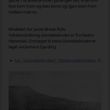
glitret i
Granvikskronen på langen led, eftersom
hun kom frem og blev borte
og igjen kom frem
mellem trærne.
Modellen for Jacob Breda Bulls
folkelivsskildring
Glomdalsbruden
er fra Nedre
Hanestad.
Omslaget til boka
Glomdalsbruden
er
laget av
Gerhard Gjerding.
Les "Glomdalsbruden" i Nasjonalbiblioteket