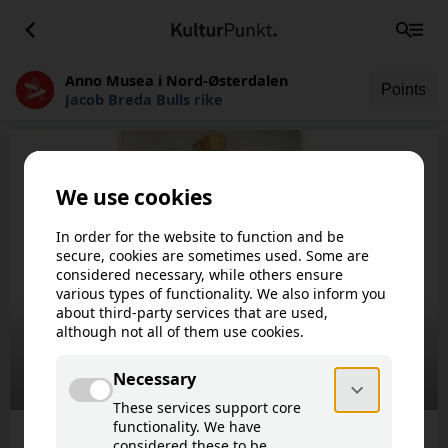
Anno Musea i Nord-Østerdalen
Points
Jacob Breda Bulls rike
This article is not available in your
!
language.