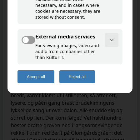
Glomdalsbruden
Goto map
Da – med ett – hugg kirkeklokkene i. Først et
bredt, varmt klemt ut i stillheten,
så atter ett,
lysere, og på
én gang brast brudekimingens
lykkelige sang ut over
dalen. Alle snudde sig og
stirret op lien. Der kom følget!
Vel halvthundre
hester
bratte groven ned i langsomt svingende
rekke. Foran red
Berit på Glomgårdsgråen;
det