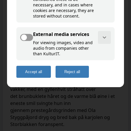
Prestegards-Rosa
Goto map
Hun kom til dalen som et eventyr.
Ung, betagende
vakker, med en gyllenhvit stråhatt over
det
brunbuklete håret og
de varme blå øine i et
eneste smil svingte hun inn
gjennem
prestegårdsgrinden med
Ola
Styggpåjord dryg og bred bak på karjolen og
Storblakken
foranspent.