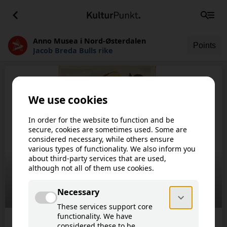
Anno Musea i Nord-Østerdalen
Points
Jacob Breda Bulls rike
This article is not available in your
!
language.