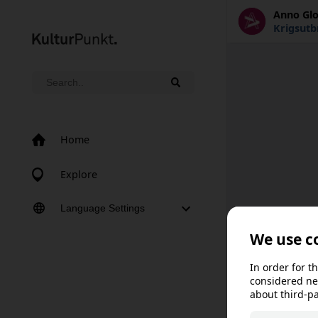
Anno Gl
Home
Explore
Language Settings
Norsk bokmål
Norsk nynorsk
Svenska