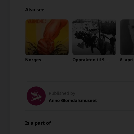
Also see
Norges
Opptakten til 9.
8. apr
militærpolitiske
april
ignore
situasjon før 1940
om mob
avvise
Published by
Anno Glomdalsmuseet
Is a part of