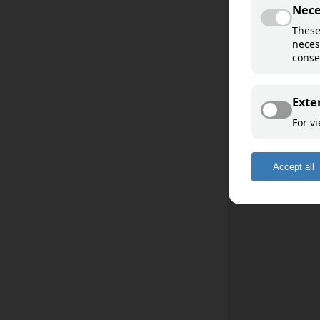
Davvisámegiella
Åarjelsaemien
Sääʹmǩiõll
English
Deutsch
Français
Español
Română
Romani ćhib