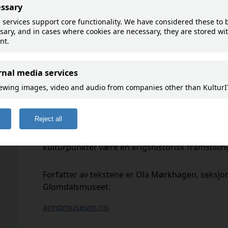
Krigsutbruddet
Aprildagene 1940 var blant de mest dramatiske 
åsted for mye av dramatikken. Her ble viktige be
begreper som "Kongens nei" og "Elverumsfullma
som preget den norske folkesjela i generasjone
er historien om krigsutbruddet i Hedmark. Da
ut tekster som beskriver de historiske hendelse
hendelsene fant sted, presenteres de her, slik at
kulturpunktet være en krigshistorisk framstilli
Forfatter av tekstene er Ola Mørkhagen, seksj
Glomdalsmuseet.
annomuseum.no