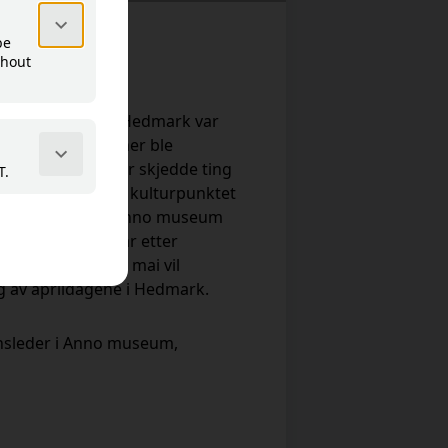
 1940
i norsk historie. Hedmark var
slutninger tatt, her ble
kten" skapt - her skjedde ting
r framover. Dette kulturpunktet
g for dag legger Anno museum
ne. På dagen 75 år etter
 i begynnelsen av mai vil
ng av aprildagene i Hedmark.
onsleder i Anno museum,