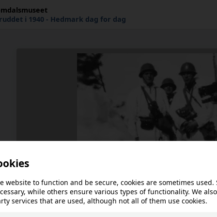
omdalsmuseet
Krigsutbruddet i 1940 - Hedmark dag for dag
This article is not availa
!
language.