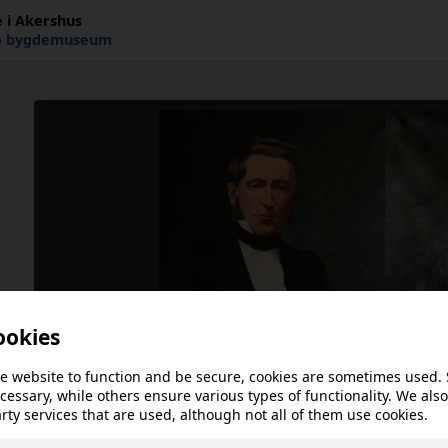
 i Akershus
o bygdemuseum
This article is not availa
!
language.