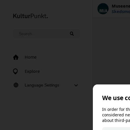
Museene
Skedsm
Home
Explore
Language Settings
Norsk bokmål
Norsk nynorsk
Svenska