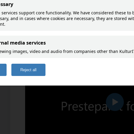
Det siste presteparet
Goto map