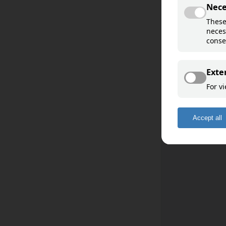
Davvisámegiella
Åarjelsaemien
Sääʹmǩiõll
English
Deutsch
Français
Español
Română
Romani ćhib