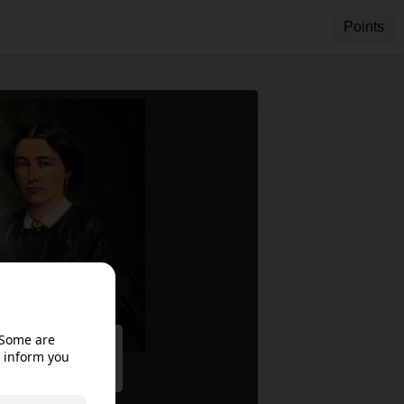
Points
ble in your