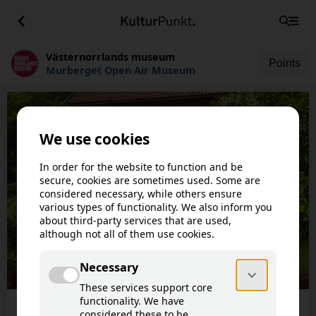
Västernorrlands museum
Points
Murberget Open Air Museum
This article is not available in your
!
language.