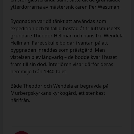
ytterdörrarna av mästersnickaren Per Westman.
Byggnaden var då tänkt att användas som
expedition och tillfällig bostad åt friluftsmuseets
grundare Theodor Hellman och hans fru Wendela
Hellman. Paret skulle bo där i väntan på att
byggnaden inreddes som prästgård. Men
vistelsen blev långvarig – de bodde kvar i huset
fram till sin död. Interiören visar därför deras
hemmiljö från 1940-talet.
Både Theodor och Wendela är begravda på
Murbergskyrkans kyrkogård, ett stenkast
härifrån.