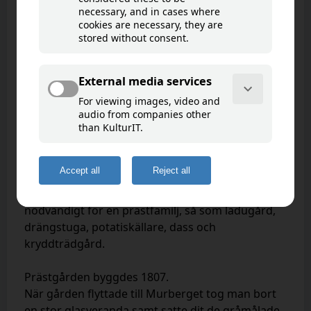
Prästgården – Boende för präst
och…?
Goto map
I det här huset har flera prästfamiljer bott.
Byggnaden stod tidigare i Viksjö utanför
Härnösand. Där fanns allt som kunde tänkas
nödvändigt för en prästfamilj, så som ladugård,
drängstuga, potatiskällare, dass och
kryddträdgård.
Prästgården byggdes 1807.
När gården flyttade till Murberget tog man bort
en stor glasveranda samt satte dit de gråmålade