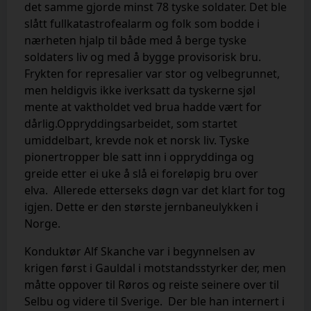
det samme gjorde minst 78 tyske soldater. Det ble
slått fullkatastrofealarm og folk som bodde i
nærheten hjalp til både med å berge tyske
soldaters liv og med å bygge provisorisk bru.
Frykten for represalier var stor og velbegrunnet,
men heldigvis ikke iverksatt da tyskerne sjøl
mente at vaktholdet ved brua hadde vært for
dårlig.
Oppryddingsarbeidet, som startet
umiddelbart, krevde nok et norsk liv. Tyske
pionertropper ble satt inn i oppryddinga og
greide etter ei uke å slå ei foreløpig bru over
elva.
Allerede etterseks døgn var det klart for tog
igjen. Dette er den største jernbaneulykken i
Norge.
Konduktør Alf Skanche var i begynnelsen av
krigen først i Gauldal i motstandsstyrker der, men
måtte oppover til Røros og reiste seinere over til
Selbu og videre til Sverige. Der ble han internert i