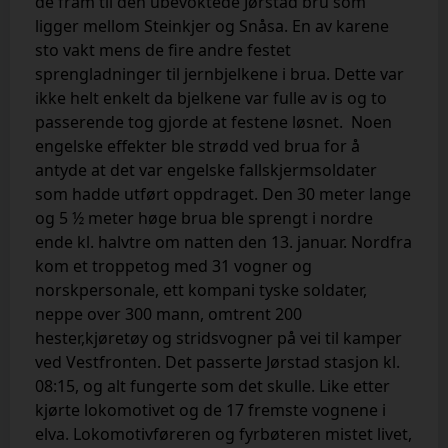
de fram til den ubevoktede Jørstad bru som
ligger mellom Steinkjer og Snåsa. En av karene
sto vakt mens de fire andre festet
sprengladninger til jernbjelkene i brua. Dette var
ikke helt enkelt da bjelkene var fulle av is og to
passerende tog gjorde at festene løsnet.
Noen
engelske effekter ble strødd ved brua for å
antyde at det var engelske fallskjermsoldater
som hadde utført oppdraget. Den 30 meter lange
og 5 ½ meter høge brua ble sprengt i nordre
ende kl. halvtre om natten den 13. januar. Nordfra
kom et troppetog med 31 vogner og
norskpersonale, ett kompani tyske soldater,
neppe over 300 mann, omtrent 200
hester,kjøretøy og stridsvogner på vei til kamper
ved Vestfronten. Det passerte Jørstad stasjon kl.
08:15, og alt fungerte som det skulle. Like etter
kjørte lokomotivet og de 17 fremste vognene i
elva. Lokomotivføreren og fyrbøteren mistet livet,