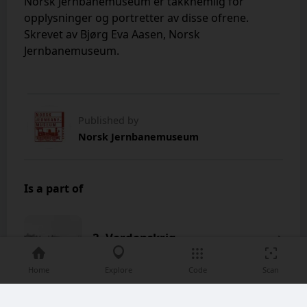
Norsk Jernbanemuseum er takknemlig for
opplysninger og portretter av disse ofrene.
Skrevet av Bjørg Eva Aasen, Norsk
Jernbanemuseum.
Published by
Norsk Jernbanemuseum
Is a part of
2. Verdenskrig
Home
Explore
Code
Scan
Dovrebanen