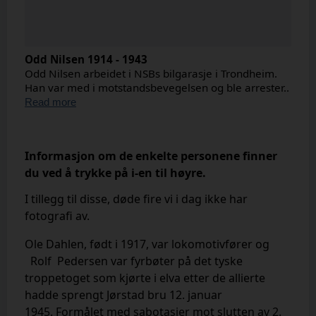
Odd Nilsen 1914 - 1943
Odd Nilsen arbeidet i NSBs bilgarasje i Trondheim.
Han var med i motstandsbevegelsen og ble arrester..
Read more
Informasjon om de enkelte personene finner
du ved å trykke på i-en til høyre.
I tillegg til disse, døde fire vi i dag ikke har
fotografi av.
Ole Dahlen, født i 1917, var lokomotivfører og
Rolf Pedersen var fyrbøter på det tyske
troppetoget som kjørte i elva etter de allierte
hadde sprengt Jørstad bru 12. januar
1945.
Formålet med sabotasjer mot slutten av 2.