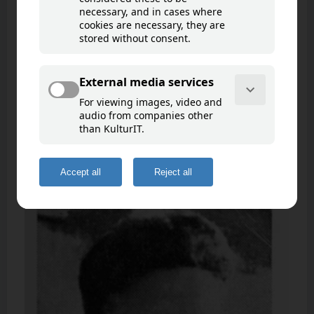
Minnetavla på Trondheim stasjon
Goto map
1/9