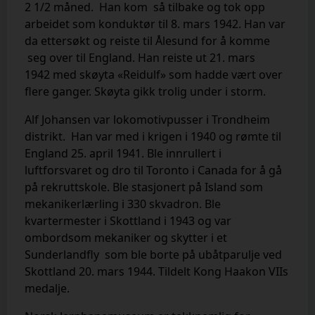
2 1/2 måned. Han kom så tilbake og tok opp
arbeidet som konduktør til 8. mars 1942. Han var
da ettersøkt og reiste til Ålesund for å komme
seg over til England. Han reiste
ut 21. mars
1942
med skøyta «Reidulf» som hadde vært over
flere ganger. Skøyta gikk trolig under i storm.
Alf Johansen var lokomotivpusser i Trondheim
distrikt.
Han var med i krigen i 1940 og rømte til
England 25. april 1941. Ble innrullert i
luftforsvaret og dro til Toronto i Canada for å gå
på rekruttskole. Ble stasjonert på Island som
mekanikerlærling i 330 skvadron. Ble
kvartermester i Skottland i 1943 og var
ombord
som mekaniker og skytter
i et
Sunderlandfly som ble borte på ubåtparulje ved
Skottland 20. mars 1944. Tildelt Kong Haakon VIIs
medalje.