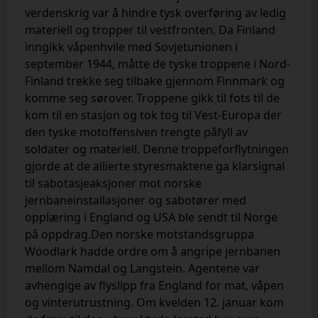
verdenskrig var å hindre tysk overføring av ledig
materiell og tropper til vestfronten. Da Finland
inngikk våpenhvile med Sovjetunionen i
september 1944, måtte de tyske troppene i Nord-
Finland trekke seg tilbake gjennom Finnmark og
komme seg sørover. Troppene gikk til fots til de
kom til en stasjon og tok tog til Vest-Europa der
den tyske motoffensiven trengte påfyll av
soldater og materiell. Denne troppeforflytningen
gjorde at de allierte styresmaktene ga klarsignal
til sabotasjeaksjoner mot norske
jernbaneinstallasjoner og sabotører med
opplæring i England og USA ble sendt til Norge
på oppdrag.
Den norske motstandsgruppa
Woodlark hadde ordre om å angripe jernbanen
mellom Namdal og Langstein. Agentene var
avhengige av flyslipp fra England for mat, våpen
og vinterutrustning. Om kvelden 12. januar kom