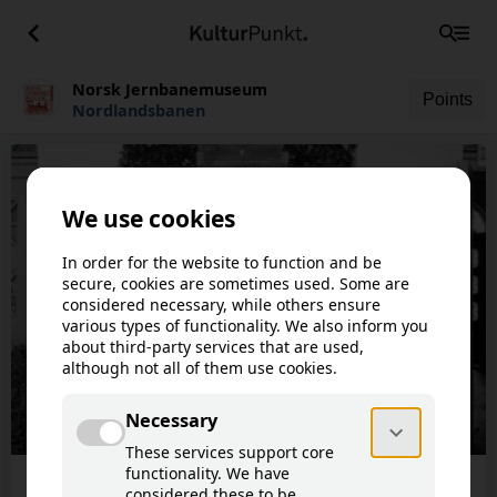
Norsk Jernbanemuseum
Points
Nordlandsbanen
This article is not available in your
!
language.