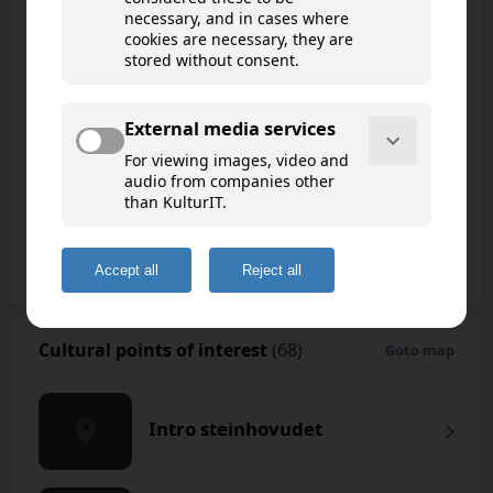
Intro steinhovudet
Cultural points of interest
(68)
Goto map
Intro steinhovudet