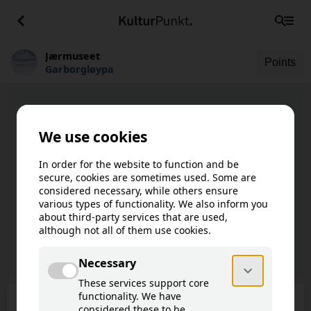
Jærmuseet
Points
Garborgløypa
Jærmuseet
Garborgløypa
Garborgløypa er ei digital formidlingsløype
som fomidlar Arne Garborg si litterære
skattkiste der som ho høyrer mest hei..
Read more
68 cultural points of interest