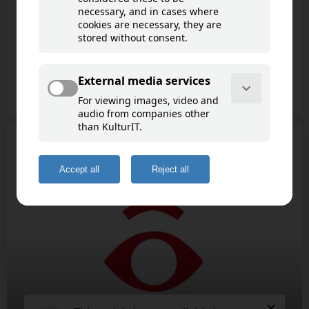
Det här är en syntolkning och audioguide av
utställningen Stora makter. Den består av 8
stationer med inlästa skylttexte..
Read more
7 cultural points of interest