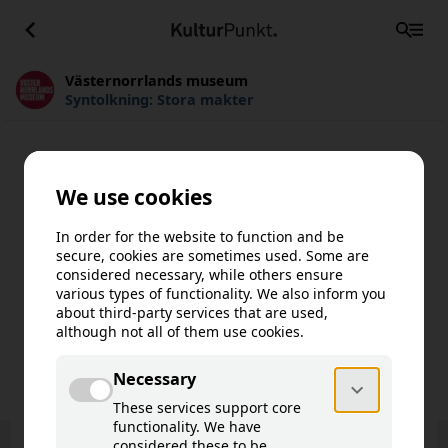
Västernorrlands museum
Syntolkning: Stora makter
Västernorrlands museum
Syntolkning: Stora makter