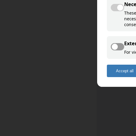
Davvisámegiella
Åarjelsaemien
Sääʹmǩiõll
English
Deutsch
Français
Español
Română
Romani ćhib