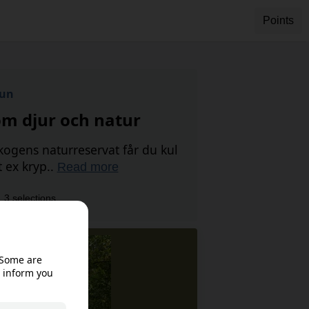
Points
un
om djur och natur
kogens naturreservat får du kul
 ex kryp..
Read more
3 selections