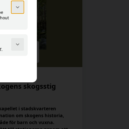
ble in your
kogens skogsstig
kapellet i stadskvarteren
ation om skogens historia,
åde för barn och vuxna.