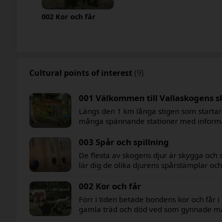
002 Kor och får
Cultural points of interest
(9)
001 Välkommen till Vallaskogens s
Längs den 1 km långa stigen som startar 
många spännande stationer med informat
och djur. Informationen är anpassad båd
003 Spår och spillning
De flesta av skogens djur är skygga och s
lär dig de olika djurens spårstämplar och 
som bor i Vallaskogen.
002 Kor och får
Förr i tiden betade bondens kor och får i
gamla träd och död ved som gynnade mån
anpassade sig till det magra skogsbetet