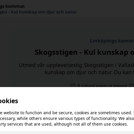
ngs kommun
gen - Kul kunskap om djur och natur
Linköpings komm
Skogsstigen - Kul kunskap 
Utmed vår upplevelsestig Skogsstigen i Vallas
kunskap om djur och natur. Du kan t
9 cultural points of interest