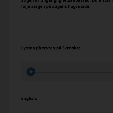
Stigen är tillgänglighetsanpassad. Du hittar l
följa sargen på stigens högra sida.
Lyssna på texten på Svenska:
English: