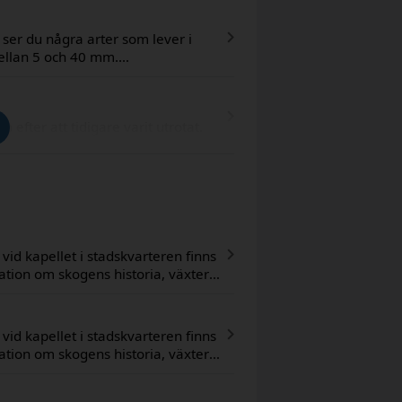
 skogsfår. Har du tur hittar du
n.
 ser du några arter som lever i
mellan 5 och 40 mm.
rkbock 4. Stor hornstekel 5.
 (Phyllodrepa linearis) 7.
n efter att tidigare varit utrotat.
vid kapellet i stadskvarteren finns
ion om skogens historia, växter
 för barn och vuxna. Stigen är
l stationerna genom att följa
vid kapellet i stadskvarteren finns
ion om skogens historia, växter
 för barn och vuxna. Stigen är
l stationerna genom att följa