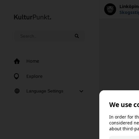
Linköpi
Skogssti
Home
Explore
Language Settings
Norsk bokmål
Norsk nynorsk
Svenska