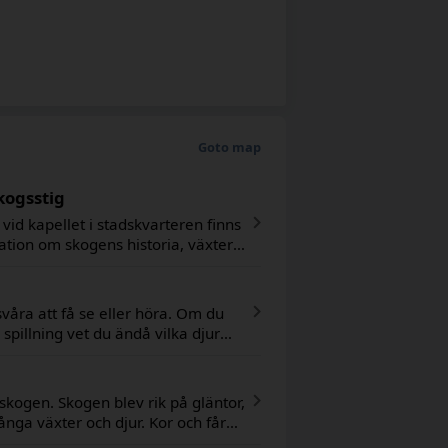
Goto map
kogsstig
vid kapellet i stadskvarteren finns
ion om skogens historia, växter
e för barn och vuxna.
våra att få se eller höra. Om du
spillning vet du ändå vilka djur
 skogen. Skogen blev rik på gläntor,
ga växter och djur. Kor och får
 och var mindre än dagens