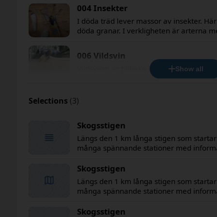
betesdjur. Här ser du en väneko och några
004 Insekter
också levande får innanför gärdesgårde
I döda träd lever massor av insekter. Här
döda granar. I verkligheten är arterna 
1.Granbarkborre 2. Yxbagge 3. Allmän ba
Glansbagge (Ipidia binotata) 6. Kortvinge
006 Vildsvin
Myrbagge
Vildsvinet är tillbaka i den svenska nature
Show all
Selections
(3)
Skogsstigen
Längs den 1 km långa stigen som startar 
många spännande stationer med informat
och djur. Informationen är anpassad både
tillgänglighetsanpassad. Du hittar lätt til
Skogsstigen
sargen på stigens högra sida. Längs stigen finns ett stort antal sittbänkar
Längs den 1 km långa stigen som startar 
för den som behöver vila.
många spännande stationer med informat
och djur. Informationen är anpassad både
tillgänglighetsanpassad. Du hittar lätt til
Skogsstigen