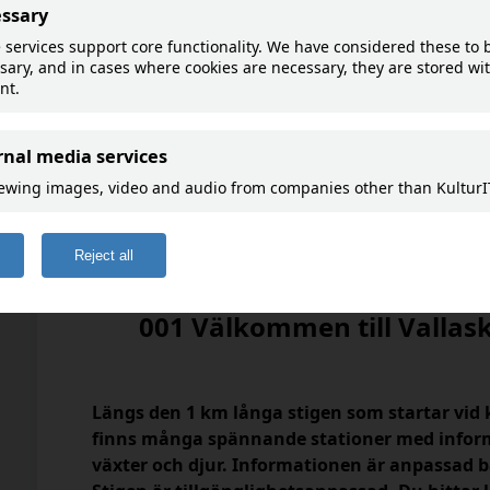
This article is not availa
!
language.
001 Välkommen till Vallas
Längs den 1 km långa stigen som startar vid 
finns många spännande stationer med inform
växter och djur. Informationen är anpassad b