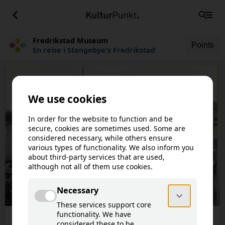
Fredrikstad Museum
Points
En reise i Stangebye's Fredrikstad
This article is not available in your
!
language.