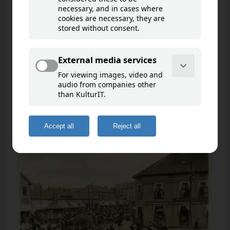
Torvhandel
Goto map
Torvhandel med fiskebasaren på nedre del
av torvet. Fotografert ca. 1895.
Torvhandel ca. 1905