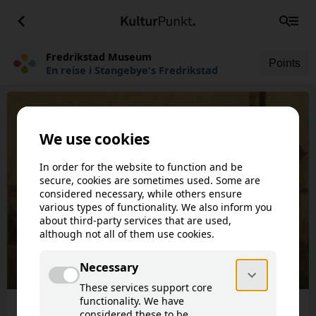
Fredrikstad Museum
Points
En reise i Stangebye's Fredrikstad
This article is not available in your
!
language.