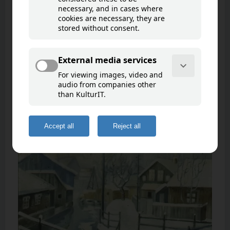
Evja ved Holmen
Goto map
Utløpet av Evja før 1940-tallet da Evja ble
gjenfylt.