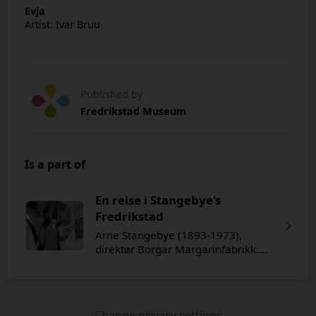
Evja
Artist: Ivar Bruu
Published by
Fredrikstad Museum
Is a part of
En reise i Stangebye's
Fredrikstad
Arne Stangebye (1893-1973),
direktør Borgar Margarinfabrikk.
Omfattende samling av fotografier
og malerier fra Fredrikstad som
dontert til Fredrikstad Museum. På
bildet er Stangebye fotografert i sitt
Change privacy settings