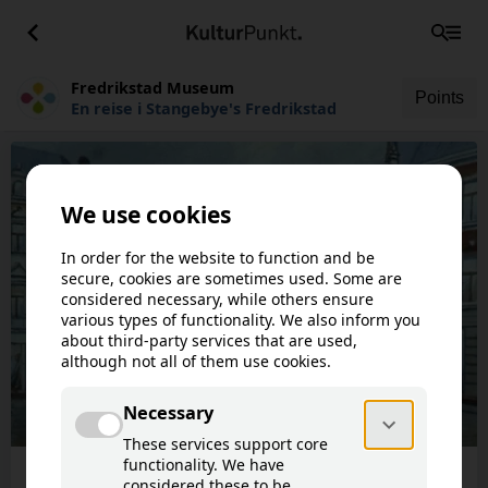
Fredrikstad Museum
Points
En reise i Stangebye's Fredrikstad
This article is not available in your
!
language.