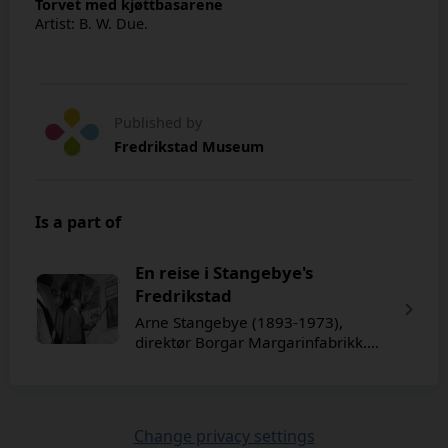
Torvet med kjøttbasarene
Artist: B. W. Due.
Published by
Fredrikstad Museum
Is a part of
En reise i Stangebye's
Fredrikstad
Arne Stangebye (1893-1973),
direktør Borgar Margarinfabrikk.
Omfattende samling av fotografier
og malerier fra Fredrikstad som
dontert til Fredrikstad Museum. På
bildet er Stangebye fotografert i sitt
Change privacy settings
hjem Berggaten 23 ("Toppen", som