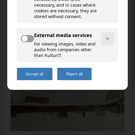
Stortorvet i 1923
Goto map
Torvet. Dagens Kaffebrenneriet ligger i
bygningen til høyre. Malt i 1923 av Bj.
Jacobsen