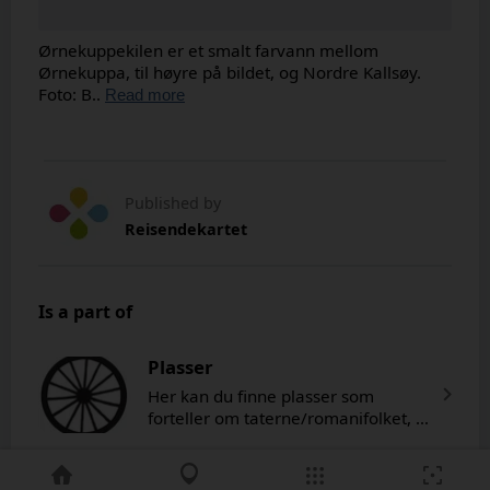
Ørnekuppekilen er et smalt farvann mellom
Ørnekuppa, til høyre på bildet, og Nordre Kallsøy.
Foto: B..
Read more
Published by
Reisendekartet
Is a part of
Plasser
Her kan du finne plasser som
forteller om taterne/romanifolket, en
folkegruppe som har funnets i
Skandinavia i minst 500 år. Ved å
vise plasser folket har brukt i