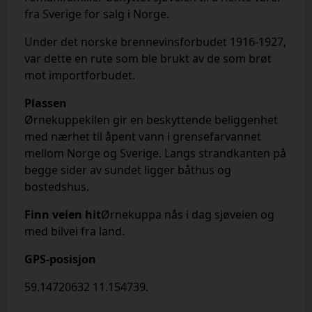
fra Sverige for salg i Norge.
Under det norske brennevinsforbudet 1916-1927,
var dette en rute som ble brukt av de som brøt
mot importforbudet.
Plassen
Ørnekuppekilen
gir en beskyttende beliggenhet
med nærhet til åpent vann i grensefarvannet
mellom Norge og Sverige. Langs strandkanten på
begge sider av sundet ligger
båthus og
bostedshus.
Finn veien hit
Ørnekuppa
nås i dag sjøveien og
med bilvei fra land.
GPS-posisjon
59.14720632 11.154739.