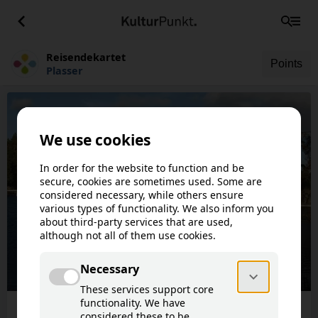
Reisendekartet
Points
Plasser
This article is not available in your
!
language.