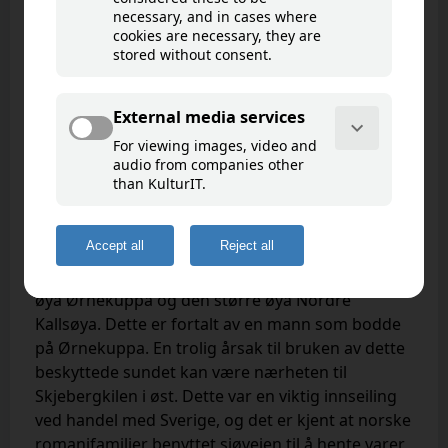
Ørnekuppekilen
Goto map
Ankringsplass for båter brukt av romanifolket.
Ankringsplats för båtar använda av
resandefolket.
”Fantejaktene” pleide å ankre opp i kilen mellom
øya Ørnekuppa og den større øya Nordre
Kallsøya. Dette er fortalt av en mann som bodde
på Ørnekuppa. En trolig årsak til bruken av dette
beskyttede sundet kan være nærheten til
Skjebergkilen i øst. Dette var en viktig innseiling
ved handel med Sverige, og det er kjent at norske
romanifamilier benyttet sjøveien til å hente varer