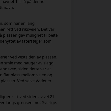
 navnet Till, lå på denne
tt navn.
len, som har en lang
en rett ved riksveien. Det var
å plassen gav mulighet til beite
r benyttet av taterfølger som
etrær ved vestsiden av plassen.
 en smie med hauger av slagg
renneved, siden dette var et
n flat plass mellom veien og
 plassen. Ved selve Vadet er
ligger rett ved siden av vei 21
er langs grensen mot Sverige.