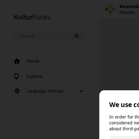
Reisend
Plasser
Home
Explore
Language Settings
Norsk bokmål
Norsk nynorsk
Svenska