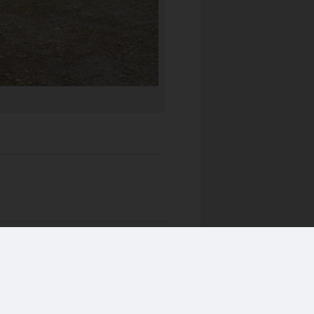
er om taterne/romanifolket, en