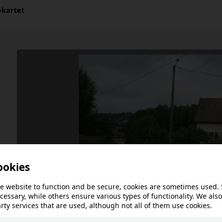
ekartet
This article is not availa
!
language.