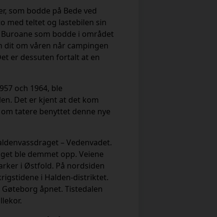
lier, som bodde på Bede ved
to med teltet og lastebilen sin
1. Buroane som bodde i området
om dit om våren når campingen
et er dessuten fortalt at en
1957 och 1964, ble
alen. Det er kjent at det kom
 om tatere benyttet denne nye
Haldenvassdraget – Vedenvadet.
raget ble demmet opp. Veiene
rker i Østfold. På nordsiden
igstidene i Halden-distriktet.
g Gøteborg åpnet. Tistedalen
llekor.