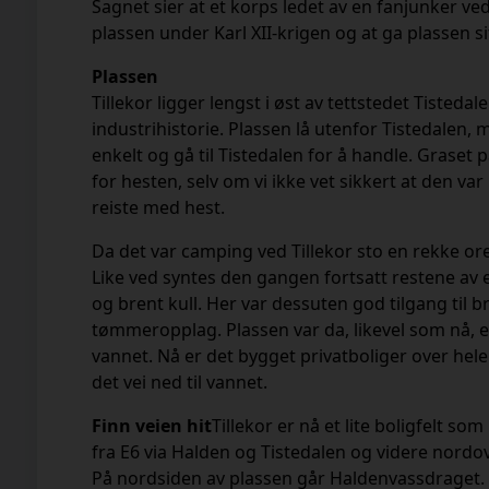
Sagnet sier at et korps ledet av en fanjunker ved
plassen under Karl XII-krigen og at ga plassen si
Plassen
Tillekor
ligger lengst i øst av tettstedet Tisteda
industrihistorie.
Plassen lå utenfor Tistedalen, m
enkelt og gå til
Tistedalen for å handle. Graset p
for hesten,
selv om vi ikke vet sikkert at den va
reiste med
hest.
Da det var camping ved Tillekor sto en rekke or
Like ved syntes den gangen fortsatt restene av
og brent kull. Her var dessuten god tilgang til b
tømmeropplag. Plassen var da, likevel som nå, e
vannet. Nå er det bygget privatboliger over hele
det vei ned til vannet.
Finn veien hit
Tillekor er nå et lite boligfelt som
fra E6 via Halden og Tistedalen og videre
nordov
På nordsiden av plassen går
Haldenvassdraget.