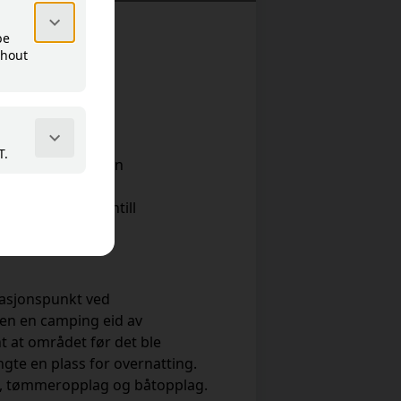
dalen
ss og etter hvert en
t
Tistedalen, låg intill
ts.
kasjonspunkt ved
sen en camping eid av
t at området før det ble
gte en plass for overnatting.
s, tømmeropplag og båtopplag.