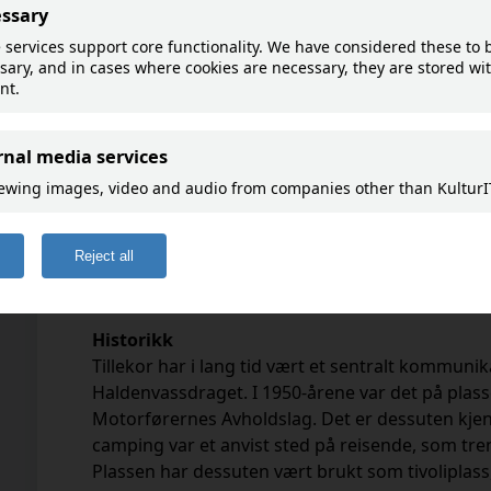
Tillekor i Tiste
Goto map
Ved Tillekor, lengst øst i Tistedalen, lå en leirpla
campingplass ved Haldenvassdraget.
Vid Tillekor, som ligger längst österut i samhälle
Haldenvassdraget en lägerplats och campingpla
Historikk
Tillekor
har i lang tid vært et sentralt kommuni
Haldenvassdraget. I
1950-årene var det på plas
Motorførernes Avholdslag. Det
er dessuten kjen
camping var et anvist sted på
reisende, som tren
Plassen har dessuten vært brukt
som tivoliplas