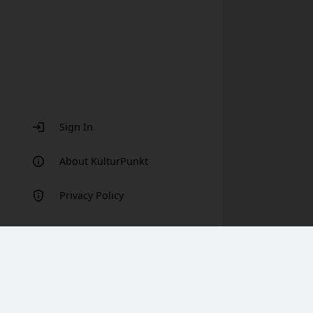
Sign In
About KulturPunkt
Privacy Policy