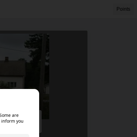
Points
ble in your