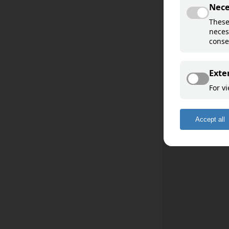
Davvisámegiella
Åarjelsaemien
Sääʹmǩiõll
English
Deutsch
Français
Español
Română
Romani ćhib