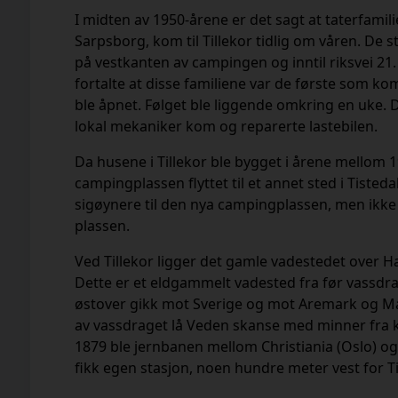
I midten av 1950-årene er det sagt at taterfami
Sarpsborg, kom til Tillekor tidlig om våren. De s
på vestkanten av campingen og inntil riksvei 2
fortalte at disse familiene var de første som k
ble åpnet. Følget ble liggende omkring en uke. D
lokal mekaniker kom og reparerte lastebilen.
Da husene i Tillekor ble bygget i årene mellom 
campingplassen flyttet til et annet sted i Tisted
sigøynere til den nya campingplassen, men ikke
plassen.
Ved Tillekor ligger det gamle vadestedet over 
Dette er et eldgammelt vadested fra før vassd
østover gikk mot Sverige og mot Aremark og Ma
av vassdraget lå Veden skanse med minner fra kr
1879 ble jernbanen mellom Christiania (Oslo) o
fikk egen stasjon, noen hundre meter vest for Ti