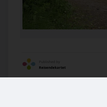
Published by
Reisendekartet
Is a part of
Plasser
Her kan du finne plasser som fortell