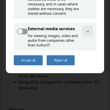
Lindeberg skole
Goto map
Åpnet: 1975
Kommunal skole
Trinn: 1. - 10.
Elevtall:
1975: 500 elever
2018: 490 elever
Geografisk beliggenhet: Lindebergveien 33 i
bydel Alna
Also see