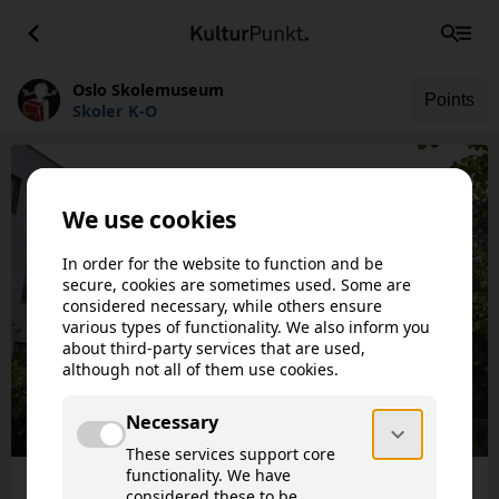
Oslo Skolemuseum
Points
Skoler K-O
This article is not available in your
!
language.